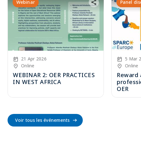
Webinar
Panel dis
Start Date
Start Date
21 Apr 2026
5 Mar 
Location/Venue
Location/V
Online
Online
WEBINAR 2: OER PRACTICES
Reward a
IN WEST AFRICA
professi
OER
Voir tous les événements