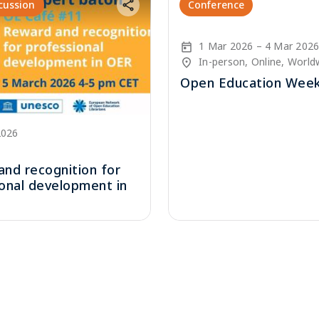
cussion
Conference
Start Date
End Date
1 Mar 2026
4 Mar 202
Location/Venue
In-person, Online, World
Open Education Week
2026
enue
nd recognition for
onal development in