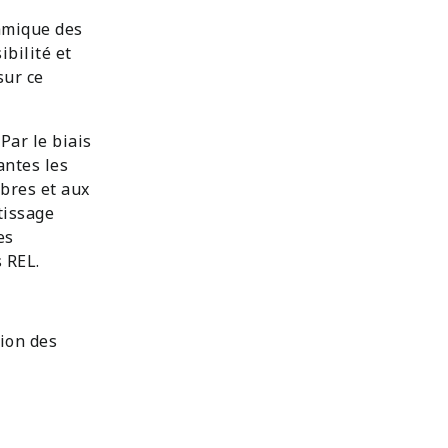
namique des
bilité et
sur ce
Par le biais
antes les
bres et aux
tissage
es
 REL.
sion des