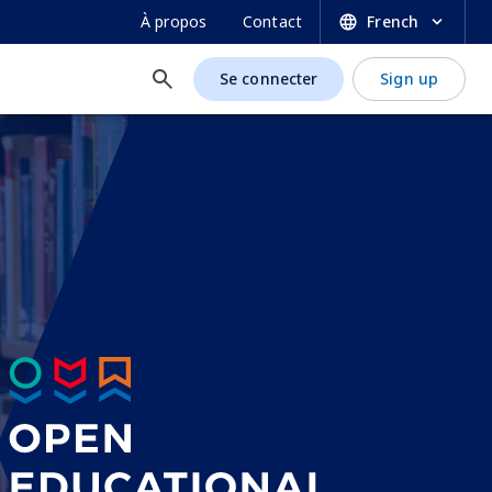
SECONDARY
À propos
Contact
French
NAVIGATION
Se connecter
Sign up
USER
ACCOUNT
MENU