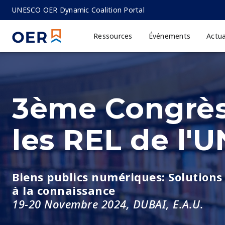
Aller
UNESCO OER Dynamic Coalition Portal
au
contenu
Ressources
Événements
Actua
MAIN
principal
NAVIGATION
3ème Congrès
les REL de l'
Biens publics numériques: Solutions 
à la connaissance
19-20 Novembre 2024, DUBAI, E.A.U.