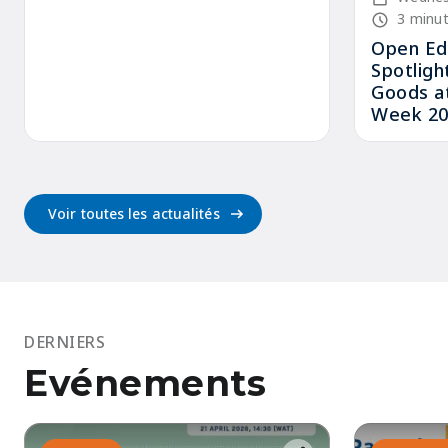
Node read 
3 minu
Open Ed
Spotligh
Goods at
Week 20
Voir toutes les actualités
DERNIERS
Evénements