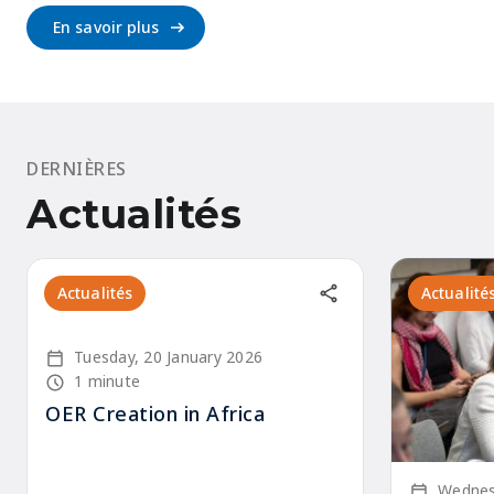
En savoir plus
DERNIÈRES
Actualités
Actualités
Actualité
Écrit le
Tuesday, 20 January 2026
Node read time
1 minute
OER Creation in Africa
Écrit le
Wednes