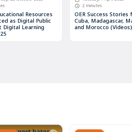
time
Node read time
tes
2 minutes
ucational Resources
OER Success Stories 
ted as Digital Public
Cuba, Madagascar, Ma
 Digital Learning
and Morocco (Videos)
25